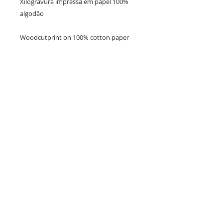
Xilogravura impressa em papel 100% 
algodão

Woodcutprint on 100% cotton paper

Degradê em azul e vermelho

Série 25

75 x 54 cm