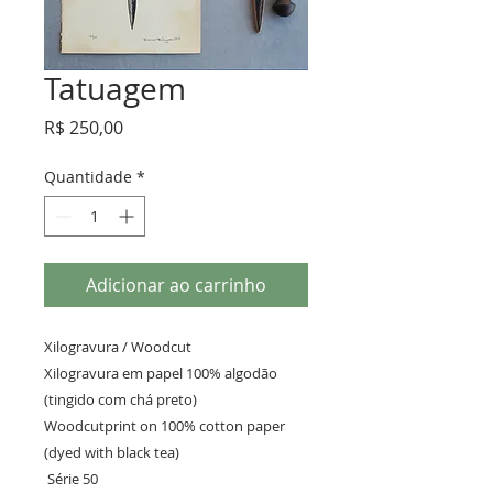
Tatuagem
Preço
R$ 250,00
Quantidade
*
Adicionar ao carrinho
Xilogravura / Woodcut 

Xilogravura em papel 100% algodão 
(tingido com chá preto)

Woodcutprint on 100% cotton paper

(dyed with black tea)

 Série 50 
